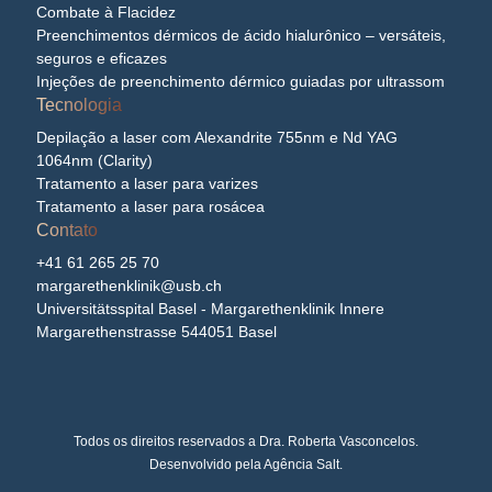
Combate à Flacidez
Preenchimentos dérmicos de ácido hialurônico – versáteis,
seguros e eficazes
Injeções de preenchimento dérmico guiadas por ultrassom
Tecnologia
Depilação a laser com Alexandrite 755nm e Nd YAG
1064nm (Clarity)
Tratamento a laser para varizes
Tratamento a laser para rosácea
Contato
+41 61 265 25 70
margarethenklinik@usb.ch
Universitätsspital Basel - Margarethenklinik Innere
Margarethenstrasse 544051 Basel
Todos os direitos reservados a Dra. Roberta Vasconcelos.
Desenvolvido pela
Agência Salt
.