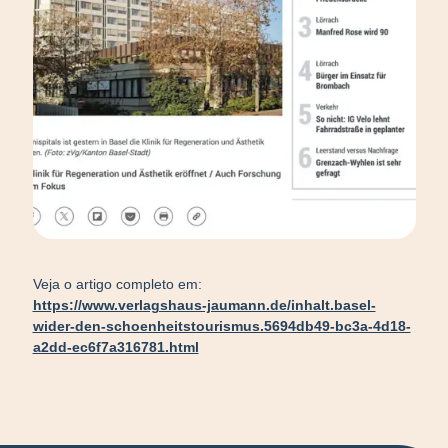
Veja o artigo completo em:
https://www.verlagshaus-jaumann.de/inhalt.basel-
wider-den-schoenheitstourismus.5694db49-bc3a-4d18-
a2dd-ec6f7a316781.html